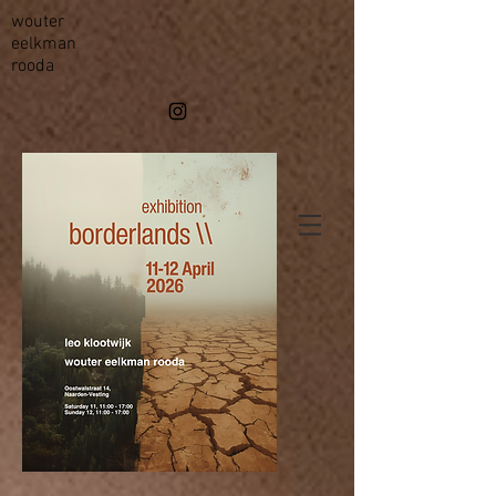
wouter
eelkman
rooda