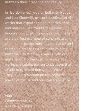
between their presence and reality.
In “Borderlands,” Wouter Eelkman Rooda
and Leo Klootwijk present a collection of
works that explore the boundaries of art
and material use. Wouter Eelkman
Rooda’s compositions using kinesio tape
are a perfect example of concrete art, in
which he uses the interplay of chance and
control to create rhythmic and minimalist
patterns. Leo Klootwijk works with organic
materials he collects from nature. His
works are subtle, barren landscapes that
allude to cycles of decay and renewal.
They invite reflection on the enduring
power of nature and our own transience.
Address:
Oostwalstraat 14,
Naarden-Vesting