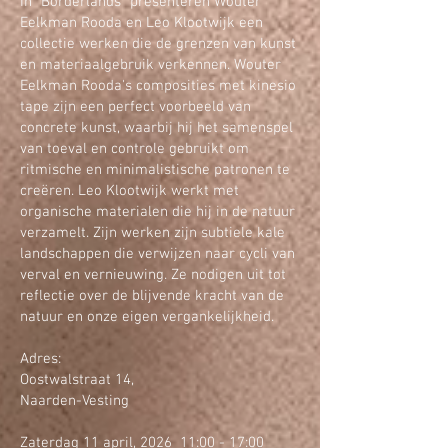
In "Borderlands" presenteren Wouter
Eelkman Rooda en Leo Klootwijk een
collectie werken die de grenzen van kunst
en materiaalgebruik verkennen. Wouter
Eelkman Rooda's composities met kinesio
tape zijn een perfect voorbeeld van
concrete kunst, waarbij hij het samenspel
van toeval en controle gebruikt om
ritmische en minimalistische patronen te
creëren. Leo Klootwijk werkt met
organische materialen die hij in de natuur
verzamelt. Zijn werken zijn subtiele kale
landschappen die verwijzen naar cycli van
verval en vernieuwing. Ze nodigen uit tot
reflectie over de blijvende kracht van de
natuur en onze eigen vergankelijkheid.
Adres:
Oostwalstraat 14,
Naarden-Vesting
Zaterdag 11 april, 2026 11:00 - 17:00