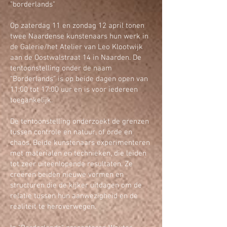
"borderlands"
Op zaterdag 11 en zondag 12 april tonen
twee Naardense kunstenaars hun werk in
de Galerie/het Atelier van Leo Klootwijk
aan de Oostwalstraat 14 in Naarden. De
tentoonstelling onder de naam
“Borderlands” is op beide dagen open van
11:00 tot 17:00 uur en is voor iedereen
toegankelijk.
De tentoonstelling onderzoekt de grenzen
tussen controle en natuur, of orde en
chaos. Beide kunstenaars experimenteren
met materialen en technieken, die leiden
tot zeer uiteenlopende resultaten. Ze
creëren beiden nieuwe vormen en
structuren die de kijker uitdagen om de
relatie tussen hun aanwezigheid en de
realiteit te heroverwegen.